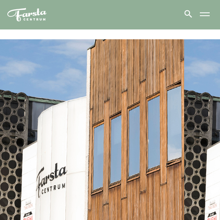
Farsta
centrum
hem