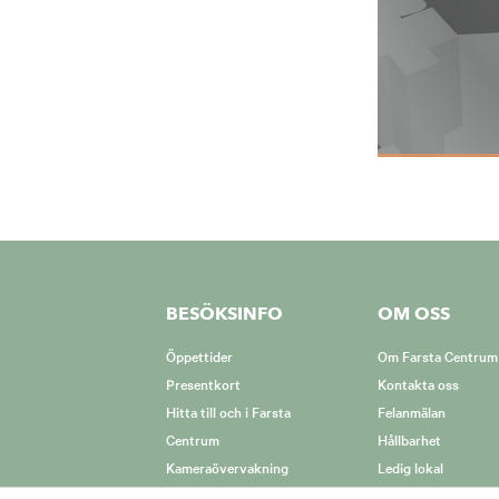
BESÖKSINFO
OM OSS
Öppettider
Om Farsta Centrum
Presentkort
Kontakta oss
Hitta till och i Farsta
Felanmälan
Centrum
Hållbarhet
Kameraövervakning
Ledig lokal
Hur vi hanterar coo