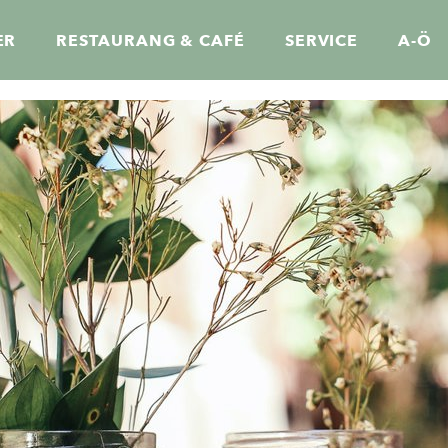
ER
RESTAURANG & CAFÉ
SERVICE
A-Ö