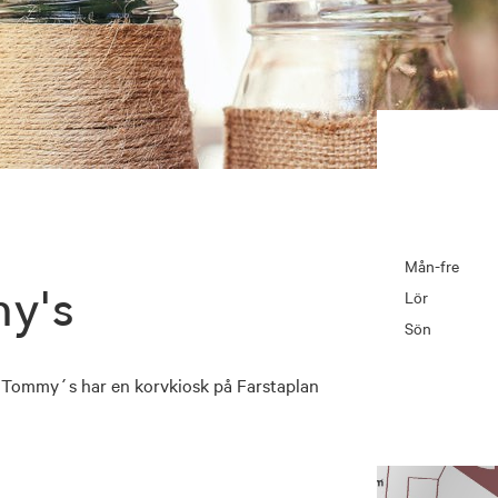
Mån-fre
y's
Lör
Sön
 Tommy´s har en korvkiosk på Farstaplan