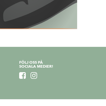
FÖLJ OSS PÅ
SOCIALA MEDIER!
https://www.facebook.com/FarstaCentrum/
https://www.instagram.com/farstacentrum/
kies