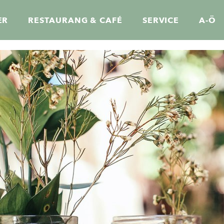
ER
RESTAURANG & CAFÉ
SERVICE
A-Ö