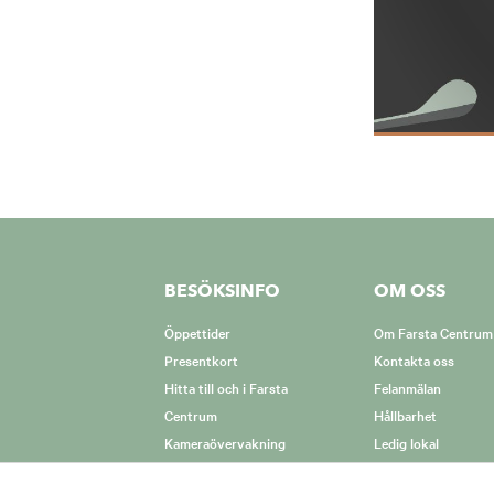
BESÖKSINFO
OM OSS
Öppettider
Om Farsta Centrum
Presentkort
Kontakta oss
Hitta till och i Farsta
Felanmälan
Centrum
Hållbarhet
Kameraövervakning
Ledig lokal
Hur vi hanterar coo