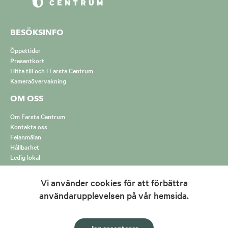
BESÖKSINFO
Öppettider
Presentkort
Hitta till och i Farsta Centrum
Kameraövervakning
OM OSS
Om Farsta Centrum
Kontakta oss
Felanmälan
Hållbarhet
Ledig lokal
m/
entrum/
Hur vi hanterar cookies
Vi använder cookies för att förbättra
FÖLJ OSS PÅ SOCIALA MEDIER!
användarupplevelsen på vår hemsida.
https://www.facebook.com/FarstaCentrum/
https://www.instagram.com/farstacentrum/
Jag accepterar