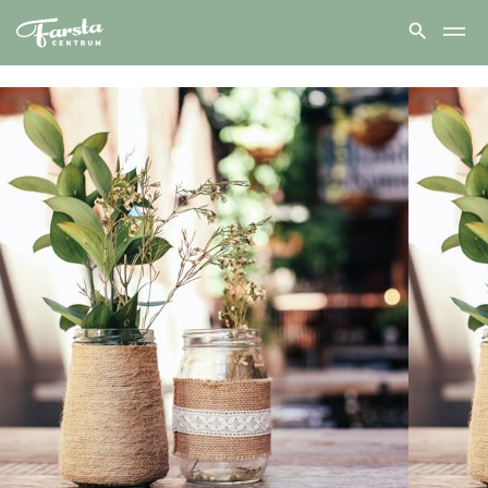
Farsta
centrum
hem