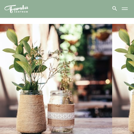
Farsta
centrum
hem