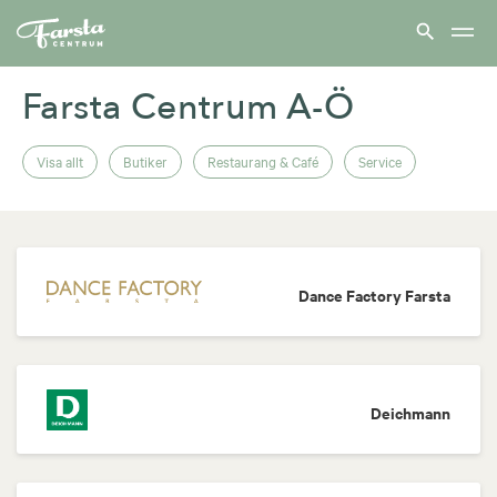
Farsta
centrum
hem
Farsta Centrum A-Ö
Visa allt
Butiker
Restaurang & Café
Service
Dance Factory Farsta
Deichmann