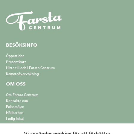
BESÖKSINFO
Öppettider
Presentkort
Hitta till och i Farsta Centrum
Kameraövervakning
OM OSS
Om Farsta Centrum
Kontakta oss
Felanmälan
Hållbarhet
Ledig lokal
m/
entrum/
Hur vi hanterar cookies
Vi använder cookies för att förbättra