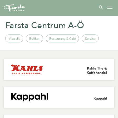
Farsta
centrum
hem
Farsta Centrum A-Ö
Visa allt
Butiker
Restaurang & Café
Service
Kahls The &
Kaffehandel
Kappahl