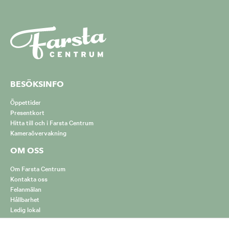
BESÖKSINFO
Öppettider
Presentkort
Hitta till och i Farsta Centrum
Kameraövervakning
OM OSS
Om Farsta Centrum
Kontakta oss
Felanmälan
Hållbarhet
Ledig lokal
m/
entrum/
Hur vi hanterar cookies