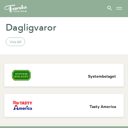
Farsta
centrum
hem
Dagligvaror
Visa allt
Systembolaget
Tasty America